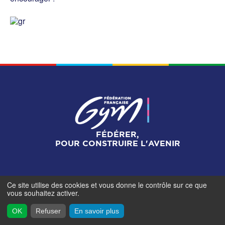
FÉDÉRER,
POUR CONSTRUIRE L'AVENIR
Ce site utilise des cookies et vous donne le contrôle sur ce que
Mentions légales
-
Gestionnaire de cookies
-
Accès
vous souhaitez activer.
contributeurs
- © Fédération Française de Gymnastique -
2026
OK
Refuser
En savoir plus